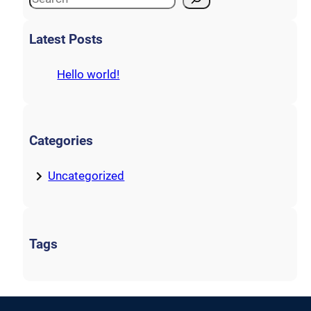
e
a
Latest Posts
r
c
Hello world!
h
Categories
Uncategorized
Tags